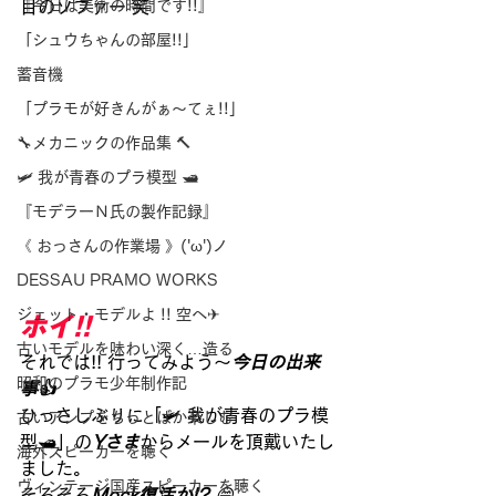
『今日は美術の時間です!!』
目のソファー 笑
「シュウちゃんの部屋!!」
蓄音機
「プラモが好きんがぁ～てぇ!!」
🔧メカニックの作品集 🔨
🛩 我が青春のプラ模型 🛥
『モデラーＮ氏の製作記録』
《 おっさんの作業場 》('ω')ノ
DESSAU PRAMO WORKS
ジェット・モデルよ !! 空へ✈
ホイ!! 
古いモデルを味わい深く…造る
それでは!! 行ってみよう～
今日の出来
昭和のプラモ少年制作記
事👍
ひっさしぶりに「🛩 我が青春のプラ模
古いアンプをちっとばか楽しむ
型🛥」の
Yさま
からメールを頂戴いたし
海外スピーカーを聴く
ました。
ヴィンテージ国産スピーカーを聴く
そろそろ
Mock復活か!?
😄