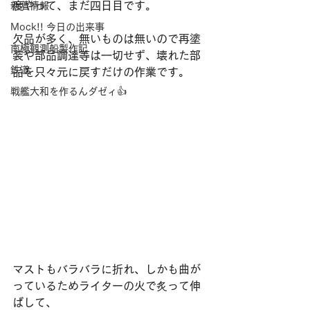
度やって、まだ四日目です。
新着情報
Mock!! 今日の出来事
欠品が多く、無いものは無いので再塗
南極観測船製作記
装や部品調達等は一切せず、壊れた部
鉄道
品を只々元に戻すだけの作業です。
戦艦大和を作るんダゼィ👍
マストもバラバラに折れ、しかも曲が
っているためライターの火で炙って伸
ばして、