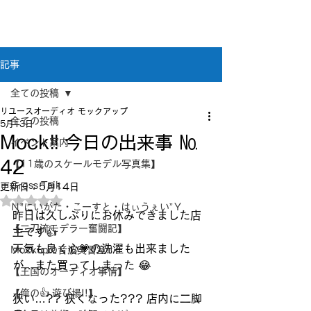
新潟県新潟市江南区｜オーディオ・プラモデル等
のリユース専門店
リユースオーディオ モックアップ
記事
全ての投稿
リユースオーディオ モックアップ
全ての投稿
5月13日
Mock!! 今日の出来事 №
イベント案内
42
【11歳のスケールモデル写真集】
Cross Taik
更新日：
5月14日
5つ星のうちNaNと評価されています。
Ｎ”にいがた・こーすと・はぃうぇい”Ｙ
昨日は久しぶりにお休みできました店
【二刀流モデラー奮闘記】
主です👍
天気も良く心💗の洗濯も出来ました
Mockupの音波実習室!!
が…また買ってしまった 😂
【王国のオーディオ事情】
【俺の👍 遊び場!!】
狭い…?? 狭くなった??? 店内に二脚