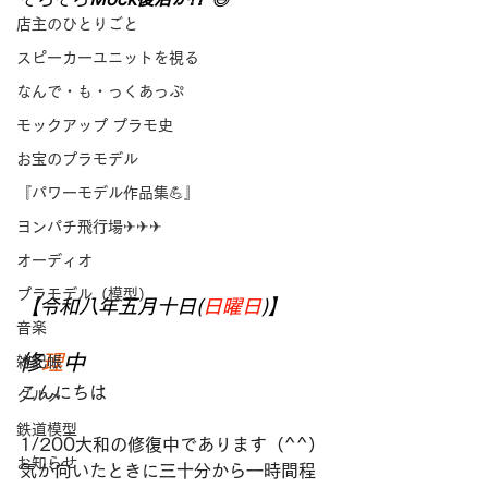
店主のひとりごと
スピーカーユニットを視る
なんで・も・っくあっぷ
モックアップ プラモ史
お宝のプラモデル
『パワーモデル作品集💪』
ヨンパチ飛行場✈✈✈
オーディオ
プラモデル（模型）
【令和八年五月十日(
日曜日
)】
音楽
修
理
中
雑記帳
こんにちは
グルメ
鉄道模型
1/200大和の修復中であります（^^）
お知らせ
気が向いたときに三十分から一時間程