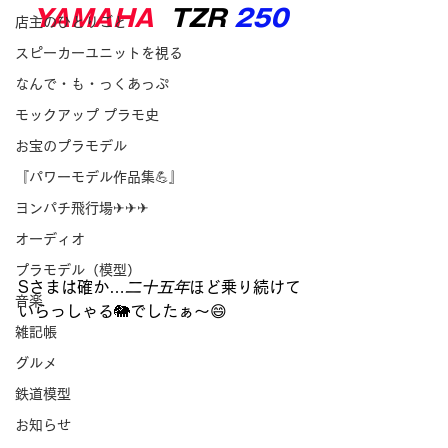
YAMAHA
TZR 
250
店主のひとりごと
スピーカーユニットを視る
なんで・も・っくあっぷ
モックアップ プラモ史
お宝のプラモデル
『パワーモデル作品集💪』
ヨンパチ飛行場✈✈✈
オーディオ
プラモデル（模型）
Sさまは確か…
二十五年
ほど乗り続けて
音楽
いらっしゃる🐘でしたぁ～😄
雑記帳
グルメ
鉄道模型
お知らせ