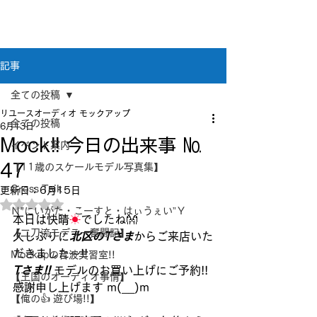
新潟県新潟市江南区｜オーディオ・プラモデル等
のリユース専門店
リユースオーディオ モックアップ
記事
全ての投稿
リユースオーディオ モックアップ
全ての投稿
6月13日
Mock!! 今日の出来事 №
イベント案内
47
【11歳のスケールモデル写真集】
Cross Taik
更新日：
6月15日
5つ星のうちNaNと評価されています。
Ｎ”にいがた・こーすと・はぃうぇい”Ｙ
本日は快晴
☀
でしたね👐
【二刀流モデラー奮闘記】
久しぶりに
北区のTさま
からご来店いた
だきました～!!
Mockupの音波実習室!!
Tさま!! 
モデルのお買い上げにご予約!! 
【王国のオーディオ事情】
感謝申し上げます m(__)m
【俺の👍 遊び場!!】