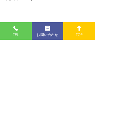
TEL
お問い合わせ
TOP
お気軽にお問い合わせくださ
い!!
リユース オーディオ モッ
クアップ
〒950-0324
新潟市江南区酒屋町182-1