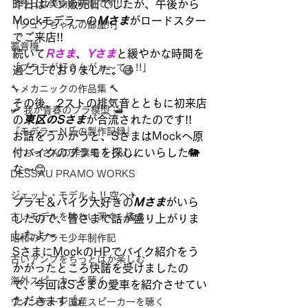
『今日は美術の時間です!!』
昨日はパン販売日でしたが、午後から
Mockモデラーの
Mさま
がロードスター
「シュウちゃんの部屋!!」
でご来店!!
蓄音機
続いて
Rさま
、
Yさま
と緩やかな時間を
「プラモが好きんがぁ～てぇ!!」
過ごしておりました。😄
🔧メカニックの作品集 🔨
その後、2ストの排気音とともに初来店
🛩 我が青春のプラ模型 🛥
の
東区のSさま
が合流されたのです!!
『モデラーＮ氏の製作記録』
お話をうかがうと、SさまはMockへ原
付バイクのプラモを探しにいらした🐘
《 おっさんの作業場 》('ω')ノ
な～😊
DESSAU PRAMO WORKS
ジェット・モデルよ !! 空へ✈
プラモ＆バイク大好きの
Mさま
がいら
古いモデルを味わい深く…造る
したので、皆さまで話が盛り上がりま
したよ～
昭和のプラモ少年制作記
SさまにMockのHPでバイク紹介をう
古いアンプをちっとばか楽しむ
かがったところ快諾を受けましたの
海外スピーカーを聴く
で、今回はSさまの愛車を紹介させてい
ただきます 👍
ヴィンテージ国産スピーカーを聴く