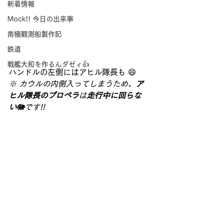
新着情報
Mock!! 今日の出来事
南極観測船製作記
鉄道
戦艦大和を作るんダゼィ👍
ハンドルの左側にはアヒル隊長も 😄
※ カウルの内側入ってしまうため、
ア
ヒル隊長のプロペラ
は
走行中に回らな
い
🐘です!!