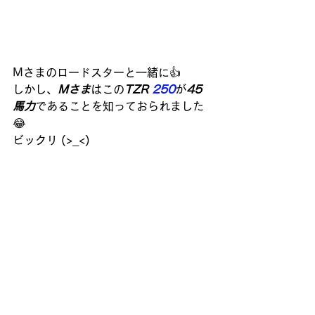
Mさまのロードスターと一緒に👍
しかし、
Mさま
は
この
TZR 
250
が
45
馬力
であることを知っておられました 
😂
ビックリ (>_<)