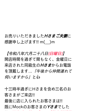
お売りいただきました
Hさまご夫妻
に
感謝申し上げます!! m(__)m
【令和八年六月二十八日
(日曜日)
】
開店時間を過ぎて間もなく、金曜日に
来店された同級生の
Hさま
からお電話
を頂戴します…
「午後から仲間連れて
伺いますから」
と👍
十三時半過ぎにHさまを含め三名のお
客さまがご来店!!
最後に店に入られたお客さまは!! 
既にMockのお客さまの
Yさま
でした 