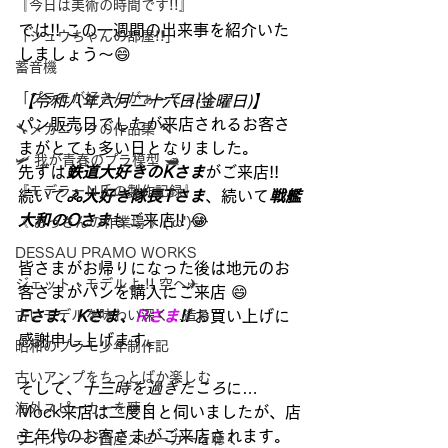
『今日は美術の時間です!!』
では!! この一週間の出来事を紹介いた
「シュウちゃんの部屋!!」
しましょう～😄
蓄音機
「プラモが好きんがぁ～てぇ!!」
【令和八年六月二十六日(金曜日)】
パン販売日でしたが来店されるお客さ
🔧メカニックの作品集 🔨
まがとても多い日となりました。
🛩 我が青春のプラ模型 🛥
先ずは
鉄道大好きのKさま
がご来店!!
『モデラーＮ氏の製作記録』
続いて
🚴大好き隊長Tさま
、続いて
戦艦
大和のOさま
もご来店!! 😂
《 おっさんの作業場 》('ω')ノ
DESSAU PRAMO WORKS
皆さまがお帰りになった後は地元のお
ジェット・モデルよ !! 空へ✈
客さまがパンを購入にご来店 😄
古いモデルを味わい深く…造る
Fさま、Kさま、
Rさま
!! 
お買い上げに
感謝申し上げます。
昭和のプラモ少年制作記
古いアンプをちっとばか楽しむ
そして、
十三時を過ぎたころ
に…
海外スピーカーを聴く
Mock来店は二度目と伺いましたが、店
主年代のお客さまがご来店されます。
ヴィンテージ国産スピーカーを聴く