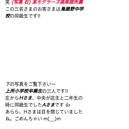
笑
 (写真 右) 某モデラーズ倶楽部所属
この三名さまのお客さまは
鳥屋野中学
校
の同級生です!!
下
の写真をご覧下さい～
上所小学校卒業生
の三人です!!
左から
Hさま
、中央が店主と二年生の
時に同級生でした
Aさま
です 👍
あらら、Hさまは目を閉じていました
ね。ごめんちゃい m(__)m