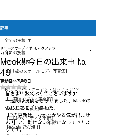
新潟県新潟市江南区｜オーディオ・プラモデル等
のリユース専門店
リユースオーディオ モックアップ
記事
全ての投稿
リユースオーディオ モックアップ
全ての投稿
7月1日
Mock!! 今日の出来事 №
イベント案内
49
【11歳のスケールモデル写真集】
Cross Taik
更新日：
7月3日
5つ星のうちNaNと評価されています。
Ｎ”にいがた・こーすと・はぃうぇい”Ｙ
皆さま!! お久ぶりでございます👐
【二刀流モデラー奮闘記】
一週間は投稿をさぼりました、Mockの
おじじでございました。
Mockupの音波実習室!!
HPの更新は「なかなかやる気が出ませ
【王国のオーディオ事情】
ん!!」と、動けない年齢になってきたよ
【俺の👍 遊び場!!】
うです。