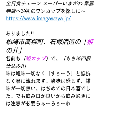
全日食チェーン スーパーいまがわ 紫雲
寺店
へ👐初のワンカップを探しに～
https://www.imagawaya.jp/
ありました!! 
柏崎市高柳町、石塚酒造の「
姫
の井」
名前も
「
姫カップ
」
で、
「もち米四段
仕込み!!」
味は雑味一切なく「すぅ～う」と抵抗
なく喉に流れます。酸味は感じず、雑
味が一切無い、はぢめての日本酒でし
た。でも飲み口が良いから飲み過ぎに
は注意が必要らぁ～ろぅ～👍