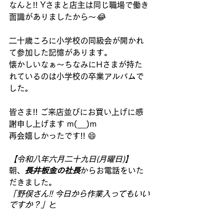
なんと!! Yさまと店主は同じ職場で働き
面識がありましたから～
😂
二十歳ころに小学校の同級会が開かれ
て参加した記憶があります。
懐かしいなぁ～ちなみにHさまが持た
れているのは小学校の卒業アルバムで
した。
皆さま!! ご来店並びにお買い上げに感
謝申し上げます m(__)m
再会嬉しかったです!! 😄
【令和八年六月二十九日(月曜日)】
朝、
長井板金の社長
からお電話をいた
だきました。
「野俣さん!! 今日から作業入ってもいい
ですか？」
と