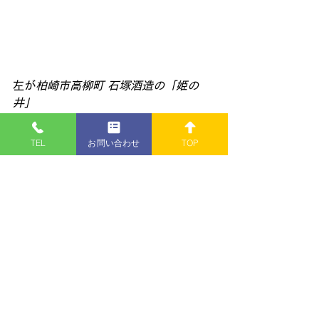
左が
柏崎市高柳町 石塚酒造の「姫の
井」
右は店主が長岡時代にハマっていた、
長岡市中川酒造の「越乃白雁」!! 
TEL
お問い合わせ
TOP