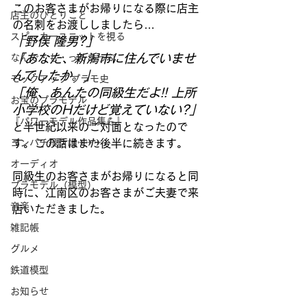
このお客さまがお帰りになる際に店主
店主のひとりごと
の名刺をお渡ししましたら…
スピーカーユニットを視る
「野俣 隆男?」
「あなた、新潟市に住んでいませ
なんで・も・っくあっぷ
んでしたか。」
モックアップ プラモ史
「俺、あんたの同級生だよ!! 上所
お宝のプラモデル
小学校のHだけど覚えていない?」
『パワーモデル作品集💪』
と半世紀以来のご対面となったので
ヨンパチ飛行場✈✈✈
す。この話はまた後半に続きます。
オーディオ
同級生のお客さまがお帰りになると同
プラモデル（模型）
時に、江南区のお客さまがご夫妻で来
音楽
店いただきました。
雑記帳
グルメ
鉄道模型
お知らせ