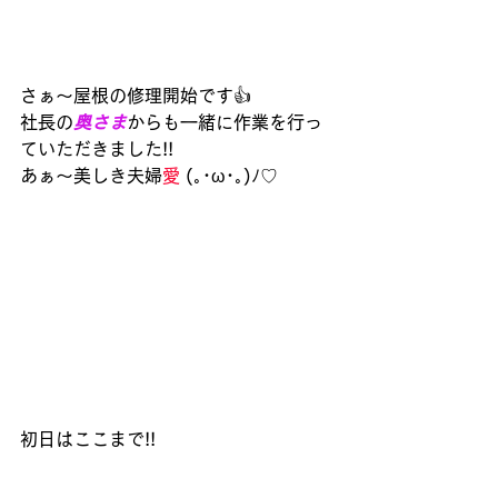
さぁ～屋根の修理開始です👍
社長の
奥さま
からも一緒に作業を行っ
ていただきました!! 
あぁ～美しき夫婦
愛
 (｡･ω･｡)ﾉ♡
初日はここまで!!