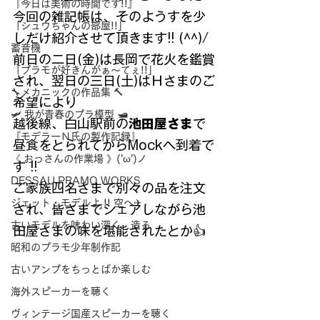
『今日は美術の時間です!!』
今回の雑記帳は、そのようすを少
「シュウちゃんの部屋!!」
しだけ紹介させて頂きます!! (^^)/
蓄音機
前日の二日(金)は長岡で花火を鑑賞
「プラモが好きんがぁ～てぇ!!」
され、翌日の三日(土)はＨさまのご
🔧メカニックの作品集 🔨
希望により
🛩 我が青春のプラ模型 🛥
越後線、白山駅前の
池田屋さま
で
『モデラーＮ氏の製作記録』
昼食をとられてからMockへ到着で
《 おっさんの作業場 》('ω')ノ
す !!
DESSAU PRAMO WORKS
ご家族四名さまで別々の品を注文
ジェット・モデルよ !! 空へ✈
され、皆さまでシェアしながら池
古いモデルを味わい深く…造る
田屋さまの味を堪能されたとか👍
昭和のプラモ少年制作記
古いアンプをちっとばか楽しむ
海外スピーカーを聴く
ヴィンテージ国産スピーカーを聴く