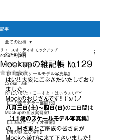
新潟県新潟市江南区｜オーディオ・プラモデル等
のリユース専門店
リユースオーディオ モックアップ
記事
全ての投稿
リユースオーディオ モックアップ
全ての投稿
2024年8月8日
Mockupの雑記帳 №129
イベント案内
5つ星のうちNaNと評価されています。
【11歳のスケールモデル写真集】
はい!! 大変にごぶさたいたしており
Cross Taik
ました。
Ｎ”にいがた・こーすと・はぃうぇい”Ｙ
Mockのおじさんです!! (‘ω’)ノ
【二刀流モデラー奮闘記】
八月三日(土)～四日(日)
の二日間は
Mockupの音波実習室!!
【11歳のスケールモデル写真集】
【王国のオーディオ事情】
の、
Ｈさま
とご家族の皆さまが
【俺の👍 遊び場!!】
Mockへ遊びに来て下さいました!!