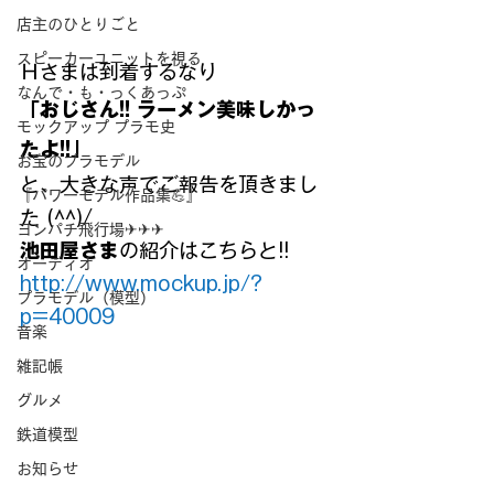
店主のひとりごと
スピーカーユニットを視る
Ｈさまは到着するなり
なんで・も・っくあっぷ
「おじさん!! ラーメン美味しかっ
モックアップ プラモ史
たよ!!」
お宝のプラモデル
と、大きな声でご報告を頂きまし
『パワーモデル作品集💪』
た (^^)/
ヨンパチ飛行場✈✈✈
池田屋さま
の紹介はこちらと!!
オーディオ
http://www.mockup.jp/?
プラモデル（模型）
p=40009
音楽
雑記帳
グルメ
鉄道模型
お知らせ