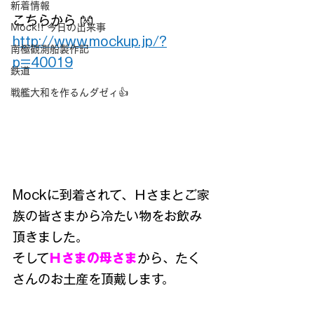
新着情報
こちらから 👐
Mock!! 今日の出来事
http://www.mockup.jp/?
南極観測船製作記
p=40019
鉄道
戦艦大和を作るんダゼィ👍
Mockに到着されて、Ｈさまとご家
族の皆さまから冷たい物をお飲み
頂きました。
そして
Ｈさまの母さま
から、たく
さんのお土産を頂戴します。