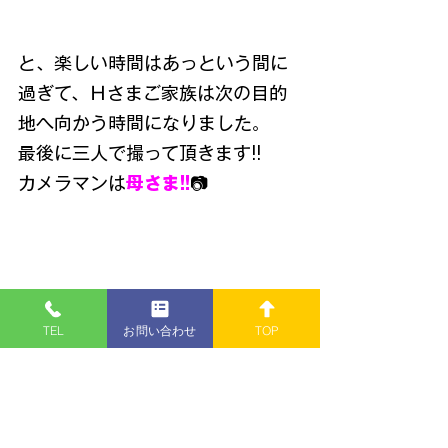
と、楽しい時間はあっという間に
過ぎて、Ｈさまご家族は次の目的
地へ向かう時間になりました。
最後に三人で撮って頂きます!!
カメラマンは
母さま!!
📷
TEL
お問い合わせ
TOP
左から、
Ｍさま
、
Ｈさま
、そして
店主
でございます。