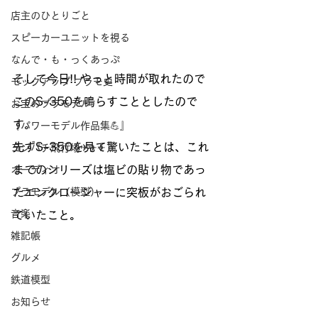
店主のひとりごと
スピーカーユニットを視る
なんで・も・っくあっぷ
そして今日!! やっと時間が取れたので
モックアップ プラモ史
このS-350を鳴らすこととしたので
お宝のプラモデル
す。
『パワーモデル作品集💪』
先ずS-350を見て驚いたことは、これ
ヨンパチ飛行場✈✈✈
までのシリーズは塩ビの貼り物であっ
オーディオ
プラモデル（模型）
たエンクロージャーに突板がおごられ
音楽
ていたこと。
雑記帳
グルメ
鉄道模型
お知らせ