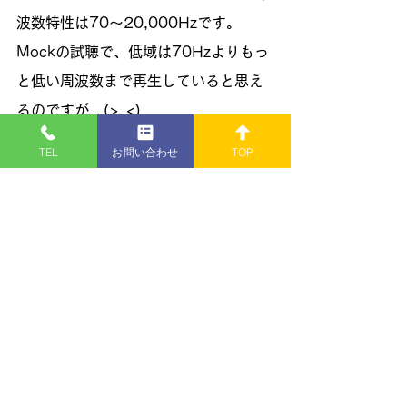
波数特性は70～20,000Hzです。
Mockの試聴で、低域は70Hzよりもっ
と低い周波数まで再生していると思え
るのですが…(>_<)
この、質の高い再生音はスピーカーシ
TEL
お問い合わせ
TOP
ステムの値段からは想像できないでし
ょう～