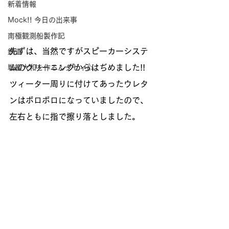
新着情報
Mock!! 今日の出来事
南極観測船製作記
先ずは、当然ですがスピーカーシステ
鉄道
ムのクリーニングからはぢめました!!
戦艦大和を作るんダゼィ👍
ツィーター周りに付けてあったウレタ
ンはボロボロになっていましたので、
左右ともに指で擦り落としました。