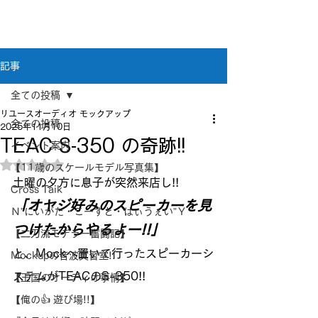
新潟県新潟市江南区｜オーディオ・プラモデル等
のリユース専門店
リユースオーディオ モックアップ
記事
全ての投稿
リユースオーディオ モックアップ
全ての投稿
2025年11月10日
TEAC S-350 の奇跡!!
イベント案内
5つ星のうちNaNと評価されています。
【11歳のスケールモデル写真集】
土曜の夕方に息子が突然来店し!!
Cross Taik
「オヤジ好みのスピーカーを見
Ｎ”にいがた・こーすと・はぃうぇい”Ｙ
つけたからやるよー!!」
【二刀流モデラー奮闘記】
と、Mockへ置いて行ったスピーカーシ
Mockupの音波実習室!!
ステムがTEACのS-350!!
【王国のオーディオ事情】
【俺の👍 遊び場!!】