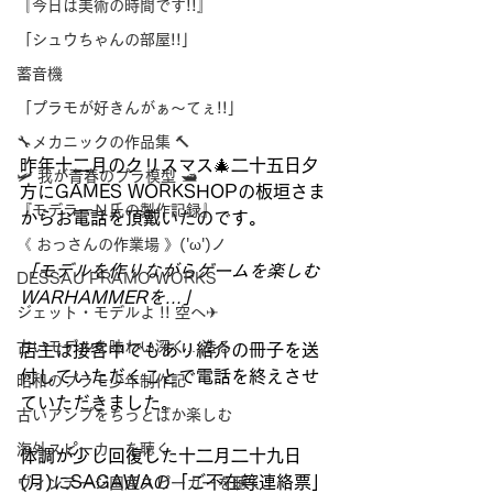
『今日は美術の時間です!!』
「シュウちゃんの部屋!!」
蓄音機
「プラモが好きんがぁ～てぇ!!」
🔧メカニックの作品集 🔨
昨年十二月のクリスマス🎄二十五日夕
🛩 我が青春のプラ模型 🛥
方にGAMES WORKSHOPの板垣さま
『モデラーＮ氏の製作記録』
からお電話を頂戴いたのです。
《 おっさんの作業場 》('ω')ノ
「モデルを作りながらゲームを楽しむ
DESSAU PRAMO WORKS
WARHAMMERを…」
ジェット・モデルよ !! 空へ✈
古いモデルを味わい深く…造る
店主は接客中でもあり紹介の冊子を送
付していただくことで電話を終えさせ
昭和のプラモ少年制作記
ていただきました。
古いアンプをちっとばか楽しむ
海外スピーカーを聴く
体調が少し回復した十二月二十九日
(月)にSAGAWAの「ご不在等連絡票」
ヴィンテージ国産スピーカーを聴く