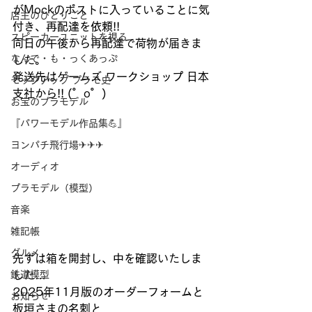
がMockのポストに入っていることに気
店主のひとりごと
付き、再配達を依頼!!
スピーカーユニットを視る
同日の午後から再配達で荷物が届きま
なんで・も・っくあっぷ
した。
発送先はゲームズ ワークショップ 日本
モックアップ プラモ史
支社から!! (゜o゜)
お宝のプラモデル
『パワーモデル作品集💪』
ヨンパチ飛行場✈✈✈
オーディオ
プラモデル（模型）
音楽
雑記帳
グルメ
先ずは箱を開封し、中を確認いたしま
鉄道模型
した…
2025年11月版のオーダーフォームと
お知らせ
板垣さまの名刺と