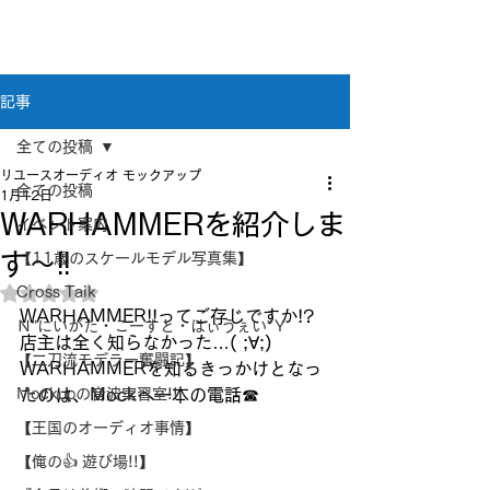
新潟県新潟市江南区｜オーディオ・プラモデル等
のリユース専門店
リユースオーディオ モックアップ
記事
全ての投稿
リユースオーディオ モックアップ
全ての投稿
1月12日
WARHAMMERを紹介しま
イベント案内
す～!!
【11歳のスケールモデル写真集】
Cross Taik
5つ星のうちNaNと評価されています。
WARHAMMER!!ってご存じですか!?
Ｎ”にいがた・こーすと・はぃうぇい”Ｙ
店主は全く知らなかった…( ;∀;)
【二刀流モデラー奮闘記】
WARHAMMERを知るきっかけとなっ
Mockupの音波実習室!!
たのは、Mockへ一本の電話☎
【王国のオーディオ事情】
【俺の👍 遊び場!!】